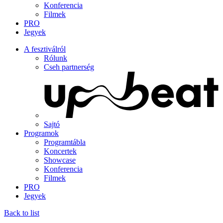
Konferencia
Filmek
PRO
Jegyek
A fesztiválról
Rólunk
Cseh partnerség
Sajtó
Programok
Programtábla
Koncertek
Showcase
Konferencia
Filmek
PRO
Jegyek
Back to list