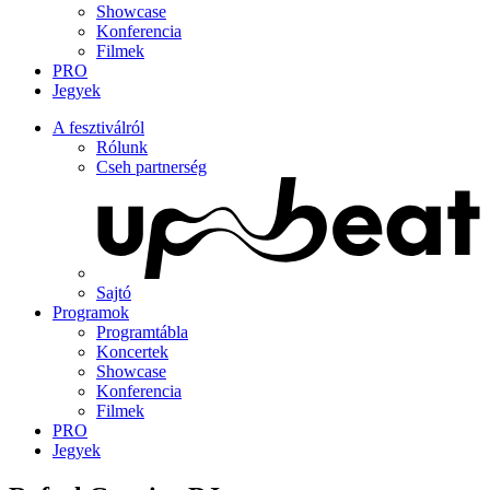
Showcase
Konferencia
Filmek
PRO
Jegyek
A fesztiválról
Rólunk
Cseh partnerség
Sajtó
Programok
Programtábla
Koncertek
Showcase
Konferencia
Filmek
PRO
Jegyek