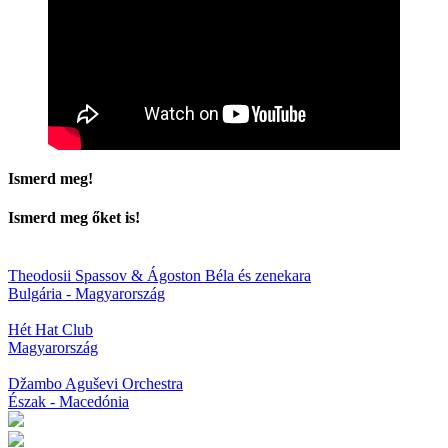
Ismerd meg!
Ismerd meg őket is!
Theodosii Spassov & Ágoston Béla és zenekara
Bulgária - Magyarország
Hét Hat Club
Magyarország
Džambo Aguševi Orchestra
Észak - Macedónia