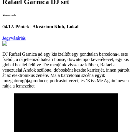
Rafael Garnica DJ set
Venezuela
04.12. Péntek | Akvárium Klub, Lokál
Jegyvásárlás
DJ Rafael Garnica ad egy kis ízelítőt egy gondtalan barcelona-i este
ízéből, a rá jellemző baleári house, downtempo keverékével, egy kis
global beattel felütve. De menjünk vissza az időben, Rafael a
venezuelai Andok szülötte, dobosként kezdte karrierjét, innen pártolt
át az elektronikus zenére. Ma a barcelonai szcéna egyik
mozgatórugója,producer, podcastot vezet, és ‘Kiss Me Again’ néven
rakja a lemezeket.