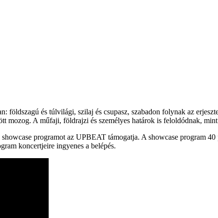
an: földszagú és túlvilági, szilaj és csupasz, szabadon folynak az erjesz
zött mozog. A műfaji, földrajzi és személyes határok is feloldódnak, min
showcase programot az UPBEAT támogatja. A showcase program 40 perc
ram koncertjeire ingyenes a belépés.