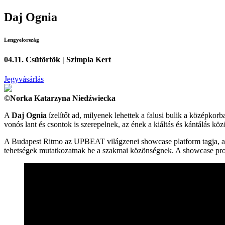
Daj Ognia
Lengyelország
04.11. Csütörtök | Szimpla Kert
Jegyvásárlás
©Norka Katarzyna Niedźwiecka
A
Daj Ognia
ízelítőt ad, milyenek lehettek a falusi bulik a középkorb
vonós lant és csontok is szerepelnek, az ének a kiáltás és kántálás kö
A Budapest Ritmo az UPBEAT világzenei showcase platform tagja, a 
tehetségek mutatkozatnak be a szakmai közönségnek. A showcase prog