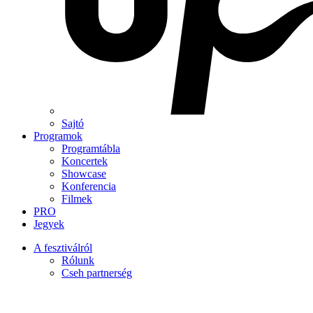
Sajtó
Programok
Programtábla
Koncertek
Showcase
Konferencia
Filmek
PRO
Jegyek
A fesztiválról
Rólunk
Cseh partnerség