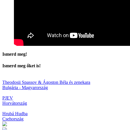
Ismerd meg!
Ismerd meg őket is!
Theodosii Spassov & Ágoston Béla és zenekara
Bulgária - Magyarország
PJEV
Horvátország
Hrubá Hudba
Csehország