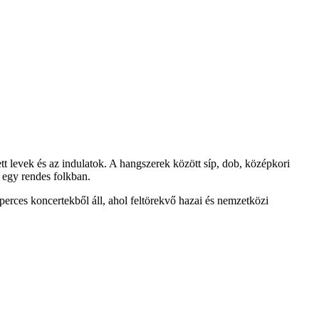
tett levek és az indulatok. A hangszerek között síp, dob, középkori
t egy rendes folkban.
es koncertekből áll, ahol feltörekvő hazai és nemzetközi