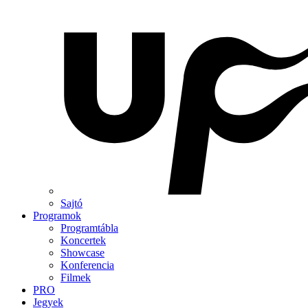
Sajtó
Programok
Programtábla
Koncertek
Showcase
Konferencia
Filmek
PRO
Jegyek